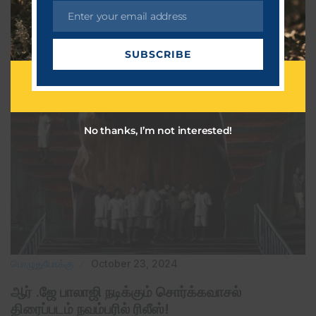
Enter your email address
E
m
SUBSCRIBE
a
i
l
No thanks, I’m not interested!
பொழுதுபோக்கு
October 23, 2024
ஆர் .ஜே பாலாஜி நடிக்கும் சொர்க்கவாசல்
திரைப்படம் நவம்பரில் ரிலீஸ்!