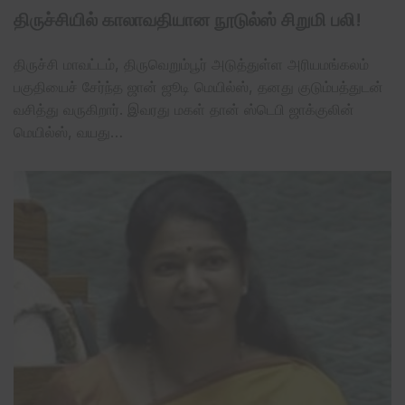
திருச்சியில் காலாவதியான நூடுல்ஸ் சிறுமி பலி!
திருச்சி மாவட்டம், திருவெறும்பூர் அடுத்துள்ள அரியமங்கலம்
பகுதியைச் சேர்ந்த ஜான் ஜூடி மெயில்ஸ், தனது குடும்பத்துடன்
வசித்து வருகிறார். இவரது மகள் தான் ஸ்டெபி ஜாக்குலின்
மெயில்ஸ், வயது…