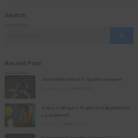
Search
Recent Post
‘பொன்னியின் செல்வன் 2’ விழாவில் கமல்ஹாசன்
பொழுதுபோக்கு
October 18, 2022
அ.தி.மு.க.வில் ஒரு லட்சம் துரோகிகள் இருக்கிறார்கள்-
டி.டி.வி.தினகரன்
விளையாட்டு
March 27, 2023
சோழர்களைப் போற்ற தமிழ்நாடு அரசு பட்ஜெட்டில்