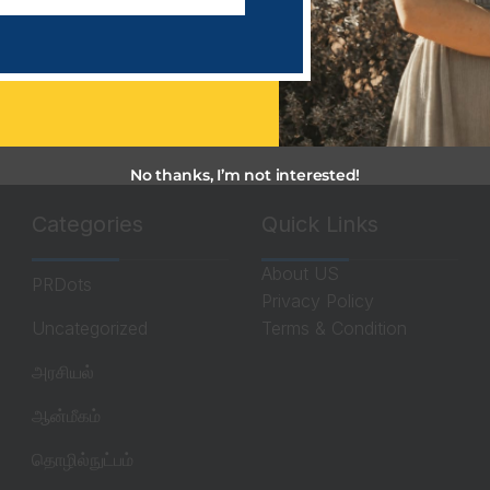
Read More
No thanks, I’m not interested!
Categories
Quick Links
About US
PRDots
Privacy Policy
Uncategorized
Terms & Condition
அரசியல்
ஆன்மீகம்
தொழில்நுட்பம்