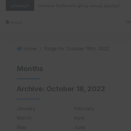
S
டிரெண்டிங்
சென்னை மெரினாவில் இன்று உணவுத் திருவிழா!
k
i
H
p
t
o
c
Home
/
Blogs for October 18th, 2022
o
n
Months
t
e
n
Archive:
October 18, 2022
t
January
February
March
April
May
June