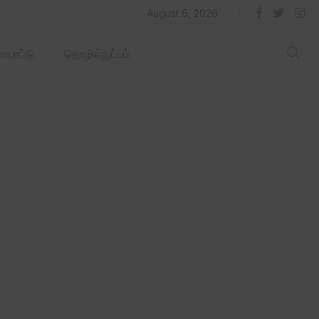
தில் ஏரோஹப் செயல்படும் -தமிழ்நாடு‌அரசு‌!
August 6, 2026
யாட்டு
தொழில்நுட்பம்