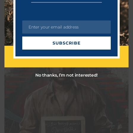
இளஞ்சிவப்பு ஆட்டோக்கள் திட்டத்தை அறிமுகப்படுத்தி உள்ளது.
கடந்த ஜூன் மாதம் நடைபெற்ற
Enter your email address
Read More
E
m
SUBSCRIBE
a
i
l
No thanks, I’m not interested!