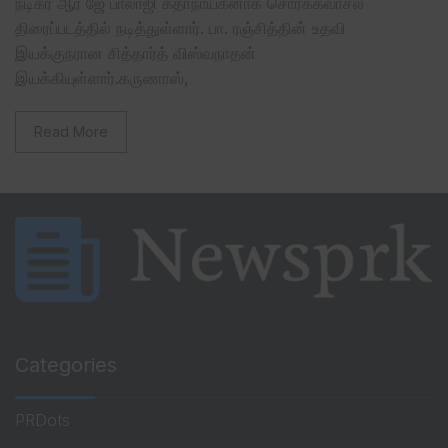
நடிகர் ஆர் ஜே பாலாஜி கதாநாயகனாக சொர்க்கவாசல்
திரைப்படத்தில் நடித்துள்ளார். பா. ரஞ்சித்தின் உதவி
இயக்குநரான சித்தார்த் விஸ்வநாதன்
இயக்கியுள்ளார்.கருணாஸ்,
Read More
Categories
PRDots