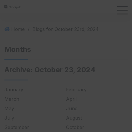
S
k
i
p
Home
/
Blogs for October 23rd, 2024
t
o
c
Months
o
n
Archive:
October 23, 2024
t
e
n
January
February
t
March
April
May
June
July
August
September
October