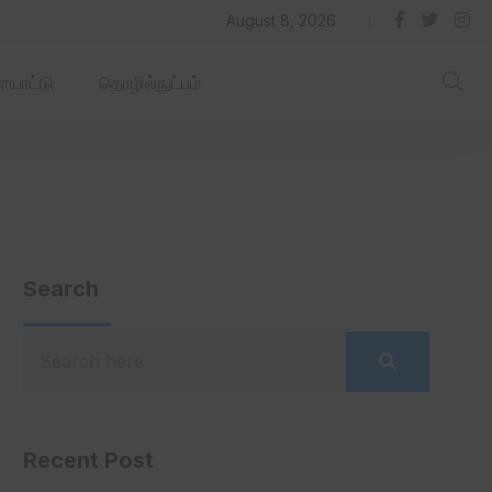
தில் ஏரோஹப் செயல்படும் -தமிழ்நாடு‌அரசு‌!
August 8, 2026
யாட்டு
தொழில்நுட்பம்
Search
Recent Post