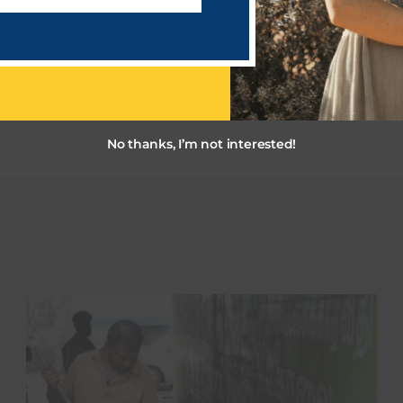
NEXT NEWS
இந்தியா மற்றும் ஆஸ்திரேலியா ஐ.சி.சி
தரவரிசையில் முதல் இரண்டு இடம்!
No thanks, I’m not interested!