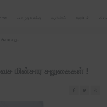
2025 ஏப்ரல்‌ மாதத்
ome
பொழுதுபோக்கு
ஆன்மீகம்
அரசியல்
விளை
/ தமிழ்நாட்டில் தொடரும் இலவச மின்சார சலுகைகள் !
லவச மின்சார சலுகைகள் !