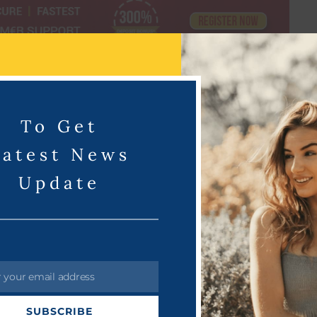
சு
தொடரும்
To Get
Latest News
Update
r your email address
SUBSCRIBE