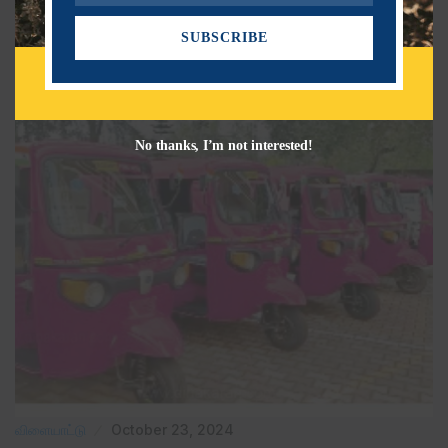
m
SUBSCRIBE
a
Related Post
i
l
No thanks, I’m not interested!
விளையாட்டு
October 23, 2024