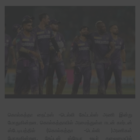
கொல்கத்தா நைட்ரஸ் -டெல்லி கேப்டல்ஸ் அணி இன்று
மோதுகின்றன. கொல்கத்தாவில் அமைந்துள்ள ஈடன் கார்டன்
ஸ்டேடியத்தில் (கொல்கத்தா -டெல்லி )அணிகள்
மோதுகின்றன. கேப்டன் ஸ்ரேயா ஐயர் தலைமையில்