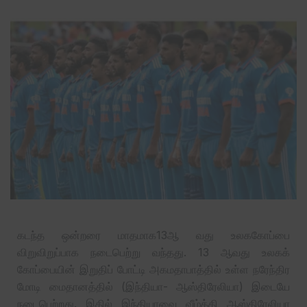
கடந்த ஒன்றரை மாதமாக13ஆ வது உலககோப்பை
விறுவிறுப்பாக நடைபெற்று வந்தது. 13 ஆவது உலகக்
கோப்பையின் இறுதிப் போட்டி அகமதாபாத்தில் உள்ள நரேந்திர
மோடி மைதானத்தில் (இந்தியா- ஆஸ்திரேலியா) இடையே
நடைபெற்றது. இதில் இந்தியாவை வீழ்த்தி ஆஸ்திரேலியா