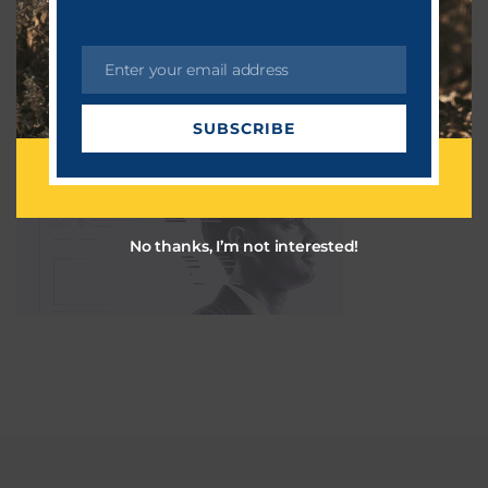
தொழில்நுட்பம்
March 27, 2023
Enter your email address
E
m
SUBSCRIBE
a
i
l
No thanks, I’m not interested!