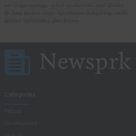
நடைபெற்று வருகிறது. ஐ.சி.சி தரவரிசையில் முதல் இரண்டு
இடத்தை இந்தியா மற்றும் ஆஸ்திரேலியா பிடித்துள்ளது. எனவே
இந்தியா ஆஸ்திரேலியா இடையேயான…
Categories
PRDots
Uncategorized
அரசியல்