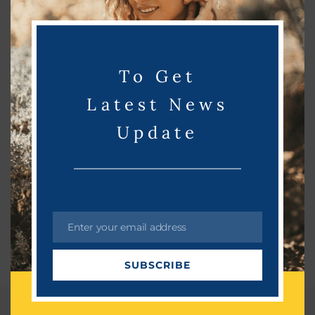
m
o
தொழில்நுட்பம்
March 27, 2023
d
u
To Get
l
e
Latest News
Update
Enter your email address
E
m
SUBSCRIBE
a
i
l