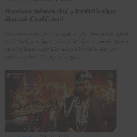
சிவகங்கை பிள்ளையார்பட்டி கோயிலில் கற்பக
விநாயகர் திருவீதி உலா!
சிவகங்கை மாவட்டம் திருப்பத்தூர் அருகே பிள்ளையார்பட்டியில்
உலகப் பிரசித்தி பெற்ற அருள்மிகு ஸ்ரீ கற்பக விநாயகர் ஆலயம்
அமைந்துள்ளது. ஆண்டுதோறும் இக்கோயிலில் விநாயகர்
சதுர்த்தி முன்னிட்டு பத்து நாட்களுக்கு…
பொழுதுபோக்கு
May 30, 2023