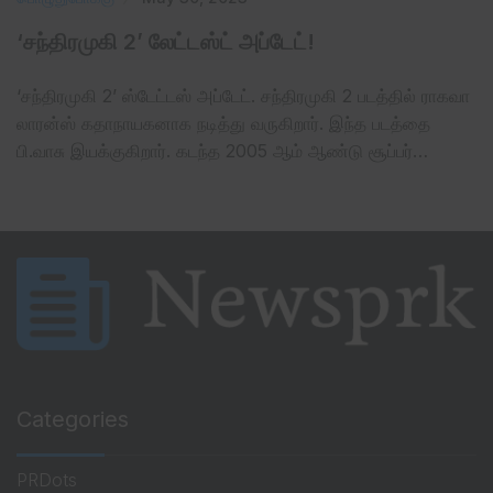
‘சந்திரமுகி 2’ லேட்டஸ்ட் அப்டேட்!
‘சந்திரமுகி 2’ ஸ்டேட்டஸ் அப்டேட். சந்திரமுகி 2 படத்தில் ராகவா
லாரன்ஸ் கதாநாயகனாக நடித்து வருகிறார். இந்த படத்தை
பி.வாசு இயக்குகிறார். கடந்த 2005 ஆம் ஆண்டு சூப்பர்…
Categories
PRDots