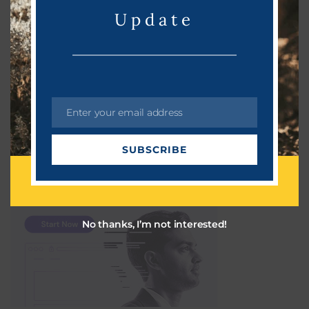
Update
Electricity bill Payment fraud: ஆன்லைன் மூலம்
ஆன்மீகம்
March 27, 2023
CHATGPT: ஸ்மார்ட்போனில் சாட்ஜிபிடி பயன்படுத்துவது
எப்படி?
Enter your email address
E
தொழில்நுட்பம்
March 27, 2023
m
SUBSCRIBE
a
i
l
No thanks, I’m not interested!