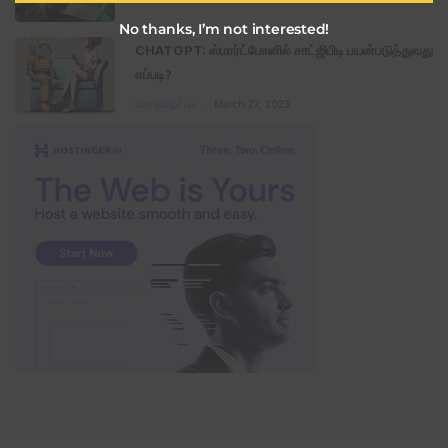
No thanks, I’m not interested!
CHATGPT: ஸ்மார்ட்போனில் சாட்ஜிபிடி பயன்படுத்துவது
எப்படி?
தொழில்நுட்பம்
March 27, 2023