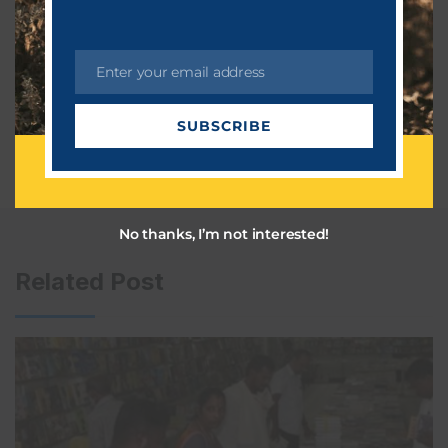
Enter your email address
E
m
SUBSCRIBE
a
i
l
No thanks, I’m not interested!
Related Post