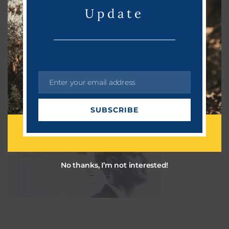
ஆன்மீகம்
March 27, 2023
Update
CHATGPT: ஸ்மார்ட்போனில் சாட்ஜிபிடி பயன்படுத்துவது
எப்படி?
தொழில்நுட்பம்
March 27, 2023
Enter your email address
E
m
SUBSCRIBE
a
i
l
No thanks, I’m not interested!