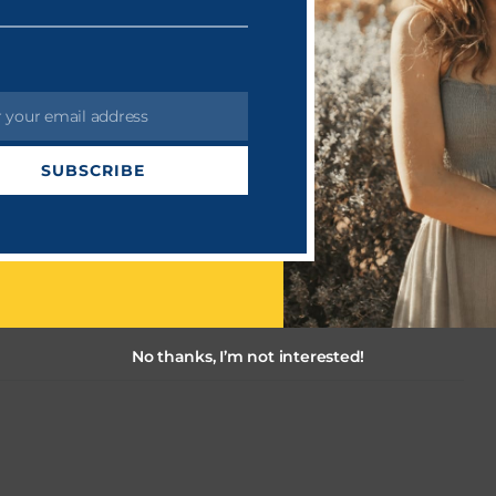
்மாயில் ஒவ்வொருத்தர் கைகளுக்கும் நாட்டு வகை மீன்களான
ால் ஆகிய மீன்களைப் பிடித்து அதனை மகிழ்ச்சியுடன் மக்கள்
r your email address
SUBSCRIBE
No thanks, I’m not interested!