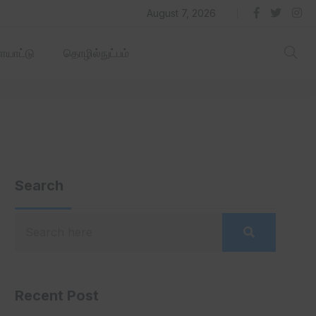
தில் ஏரோஹப் செயல்படும் -தமிழ்நாடு‌அரசு‌!
August 7, 2026
யாட்டு
தொழில்நுட்பம்
Search
Recent Post