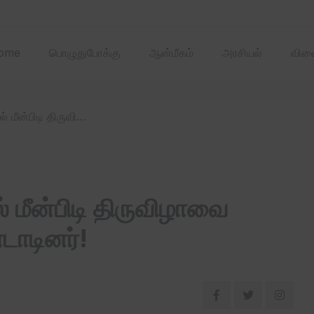
2025 ஏப்ரல்‌ மாதத்
ome
பொழுதுபோக்கு
ஆன்மீகம்
அரசியல்
விளை
/ புதுக்கோட்டை மாவட்டத்தில் மீன்பிடி திருவிழாவை மக்கள் உற்சாகமாக கொண்டாடினர்!
் மீன்பிடி திருவிழாவை
டாடினர்!