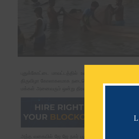
புதுக்கோட்டை மாவட்டத்தில் உள்ள பொன்னமராவதி அருகே
திருவிழா கோலாகலமாக நடைபெற்றது. ஒவ்வொரு வருடமும் இ
மக்கள் அனைவரும் ஒன்று திரண்டு மீன்பிடி விழாவைக் 
அந்த வகையில் ஜே ஜே நகர் பகுதியில் நேற்றைய தினம் மீன்ப