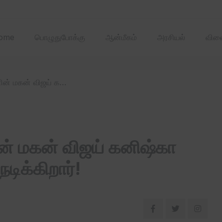
2025 ஏப்ரல்‌ மாதத்
ome
பொழுதுபோக்கு
ஆன்மீகம்
அரசியல்
விளை
/ பிரபல இயக்குநர் விக்ரமனின் மகன் விஜய் கனிஷ்கா ஹிட்ஸிஸ்ட் திரைப்படத்தில் நடிக்கிறார்!
ின் மகன் விஜய் கனிஷ்கா
நடிக்கிறார்!