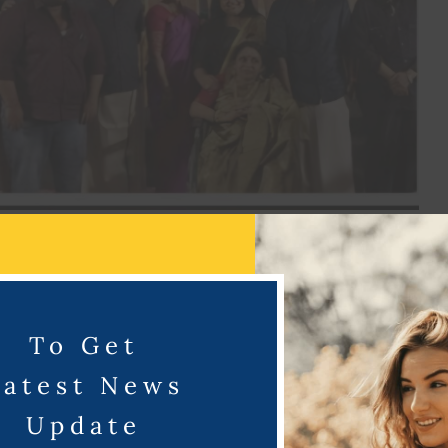
ஸ்ட் திரைப்படத்தில் நடிக்கிறார். இத் திரைப்படத்தை கே எஸ்
்குமார் முக்கிய கதாபாத்திரத்தில் நடித்துள்ளார்.கவுதம் வாசுதேவ்
ுதி வெங்கட், ஐஸ்வர்யா தத்தா மற்றும் பாலசரவணன் உட்பட பலர்
்ளார்.
To Get
Latest News
Update