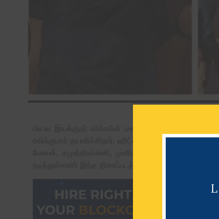
பிரபல இயக்குநர் விக்ரமின் மகன் விஜய் கனிஷ்கா ஹிட்லி
ரவிக்குமார் தயாரிக்கிறார். ஹிட்லிஸ்ட் திரைப்படத்தில் சரத
மேனன், சமுத்திரக்கனி, முனிஷ்காந்த், சித்தாரா, ஸ்ம்ர
நடித்துள்ளனர் இந்த திரைப்படத்தில் சி.சத்யா இசையத்துள