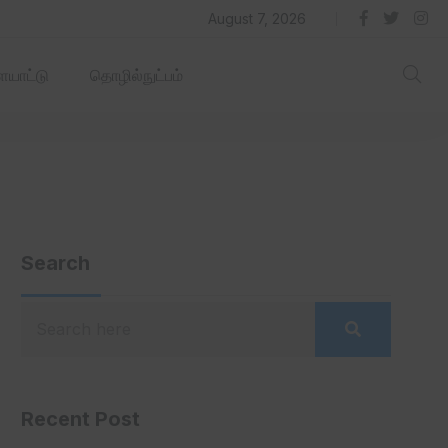
தில் ஏரோஹப் செயல்படும் -தமிழ்நாடு‌அரசு‌!
August 7, 2026
யாட்டு
தொழில்நுட்பம்
Search
Recent Post