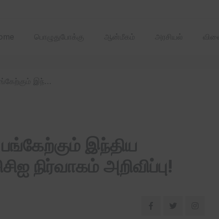
2025 ஏப்ரல்‌ மாதத்
ome
பொழுதுபோக்கு
ஆன்மீகம்
அரசியல்
விளை
/ பாரிஸ் ஒலிம்பிக் போட்டியில் பங்கேற்கும் இந்திய வீரர்களுக்கு 8.5 கோடி பிசிசிஐ நிர்வாகம் அறிவிப்பு!
் பங்கேற்கும் இந்திய
சிஐ நிர்வாகம் அறிவிப்பு!