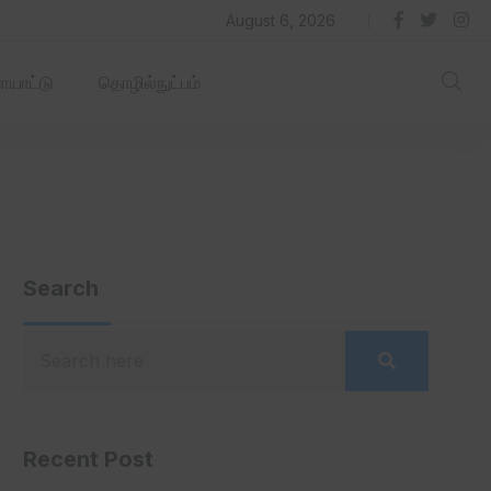
தில் ஏரோஹப் செயல்படும் -தமிழ்நாடு‌அரசு‌!
August 6, 2026
யாட்டு
தொழில்நுட்பம்
Search
Recent Post