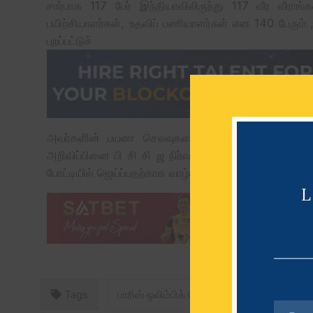
சார்பாக 117 பேர் இந்தியாவிலிருந்து 117 வீர வீராங
பயிற்சியாளர்கள், உதவிப் பணியாளர்கள் என 140 பேரும் 
புறப்பட்டுச்
அவர்களின் பயண செலவுகளைப் பயிற்சி செலவுகளுக்க
அறிவிப்பினை பி சி சி ஜ நிர்வாகத் தலைவர் ஜெயிஷா வெள
போட்டியில் ஜெய்ப்பதற்காக வாழ்த்துகளைத் தெரிவித்து எக்ஸ
Tags
பாரிஸ் ஒலிம்பிக் போட்டி
பிசிசிஐ