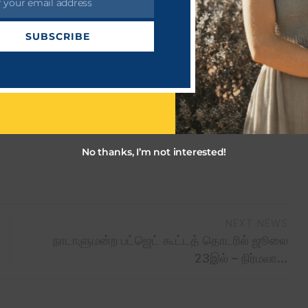
r your email address
SUBSCRIBE
No thanks, I’m not interested!
NEXT NEWS
நாடாளுமன்ற பட்ஜெட் கூட்டத் தொடரில் ஜூலை
23இல் – நிர்மலா…