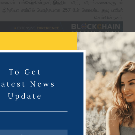
்கனைகள் பங்கேற்கின்றனர்.இந்திய வீரர், வீராங்கனைகளுடன்
, இந்தியா சார்பில் மொத்தமாக 257 பேர் கொண்ட குழு பாரிஸ்
 செல்கின்றனர்.
ாக ரூபாய் 8.5 கோடி வழங்குள்ளதாக அதிகாரப்பூர்வமான
ியிட்டு இந்திய வீர, வீராங்கனைகளுக்குப் பாரிஸ் ஒலிம்பிக்
To Get
் தலத்தில் பதிவிட்டுள்ளார்.
Latest News
Update