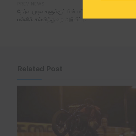
PREV NEWS
தேர்வு முடிவுகளுக்குப் பின் பள்ளிகள் திறக்கப்படும்
பள்ளிக் கல்வித்துறை அறிவிப்பு!
Related Post