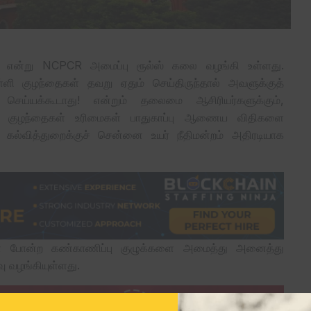
ு என்று NCPCR அமைப்பு ரூல்ஸ் கலை வழங்கி உள்ளது.
்ளி குழந்தைகள் தவறு ஏதும் செய்திருந்தால் அவளுக்குத்
ய்யக்கூடாது! என்றும் தலைமை ஆசிரியர்களுக்கும்,
சிய குழந்தைகள் உரிமைகள் பாதுகாப்பு ஆணைய விதிகளை
கல்வித்துறைக்குச் சென்னை உயர் நீதிமன்றம் அதிரடியாக
்கள் போன்ற கண்காணிப்பு குழுக்களை அமைத்து அனைத்து
ு வழங்கியுள்ளது.