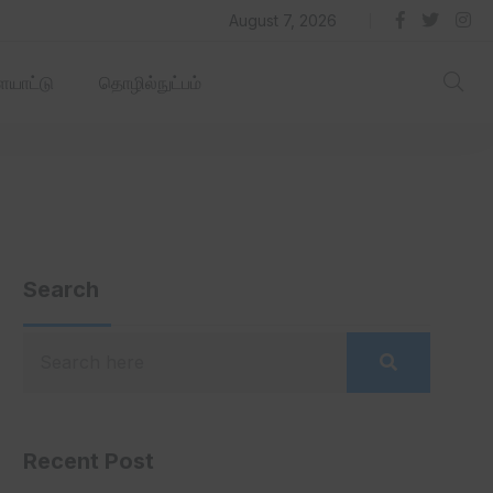
தில் ஏரோஹப் செயல்படும் -தமிழ்நாடு‌அரசு‌!
August 7, 2026
யாட்டு
தொழில்நுட்பம்
Search
Recent Post