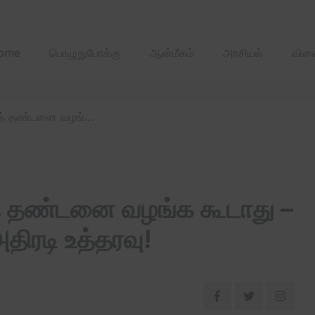
2025 ஏப்ரல்‌ மாதத்
ome
பொழுதுபோக்கு
ஆன்மீகம்
அரசியல்
விளை
/ பள்ளிக் குழந்தைகளுக்குத் தண்டனை வழங்க கூடாது – சென்னை உயர்நீதிமன்றம் அதிரடி உத்தரவு!
த் தண்டனை வழங்க கூடாது –
திரடி உத்தரவு!