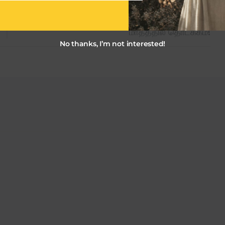
NEXT NEWS
நடிகர் கார்த்தியின் ‘சர்தார் 2 ‘படப்பிடிப்பு ஜூன்
மாதத்தில் தொடக்கம்!
No thanks, I’m not interested!