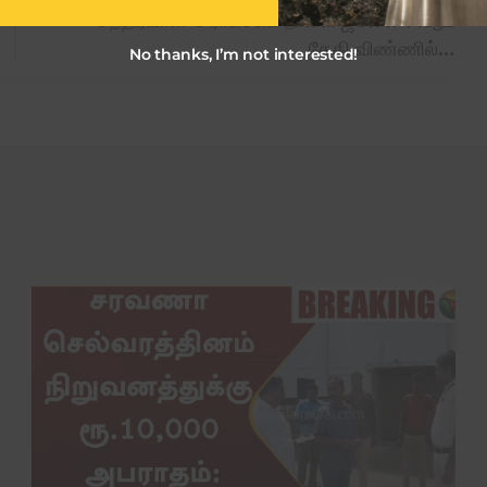
சந்திரயான் 3 ராக்கெட் நாளை ஜூலை 14ஆம்
தேதி விண்ணில்…
No thanks, I’m not interested!