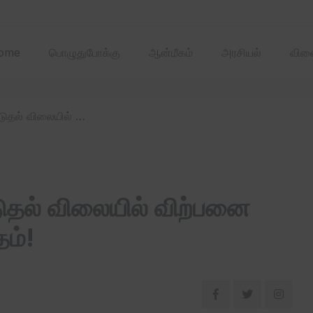
2025 ஏப்ரல்‌ மாதத்
ome
பொழுதுபோக்கு
ஆன்மீகம்
அரசியல்
விளை
/ நுகர்வோர் தீர்ப்பாயம் – கூடுதல் விலையில் விற்பனை செய்யும் கடைகளில் அபராதம்!
ூடுதல் விலையில் விற்பனை
ம்!