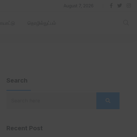
தில் ஏரோஹப் செயல்படும் -தமிழ்நாடு‌அரசு‌!
August 7, 2026
யாட்டு
தொழில்நுட்பம்
Search
Recent Post