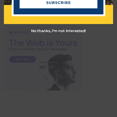
SUBSCRIBE
a
CHATGPT: ஸ்மார்ட்போனில் சாட்ஜிபிடி பயன்படுத்துவது
i
எப்படி?
l
தொழில்நுட்பம்
March 27, 2023
No thanks, I’m not interested!