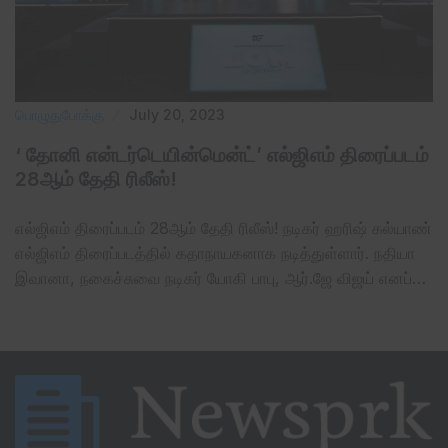
பொழுதுபோக்கு
July 20, 2023
‘ தோனி என்டர்டெயின்மென்ட்’ எல்ஜிஎம் திரைப்படம்
28ஆம் தேதி ரிலீஸ்!
எல்ஜிஎம் திரைப்படம் 28ஆம் தேதி ரிலீஸ்! நடிகர் ஹரிஷ் கல்யாண்
எல்ஜிஎம் திரைப்படத்தில் கதாநாயகனாக நடித்துள்ளார். நதியா
இவானா, நகைச்சுவை நடிகர் யோகி பாபு, ஆர்.ஜே விஜய் எனப்…