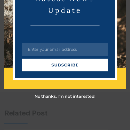
Update
Enter your email address
E
m
SUBSCRIBE
a
i
l
No thanks, I’m not interested!
Related Post