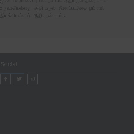
ஜூன் 16 ரிலீஸ். பிரபாஸ் நடிப்பில் ஆதிபுருஸ் திரைப்படம்
உருவாகியுள்ளது. ஆதி புரூஸ் திரைப்படத்தை ஓம் ராவ்
இயக்கியுள்ளார். ஆதிபுருஸ் படம்…
Social