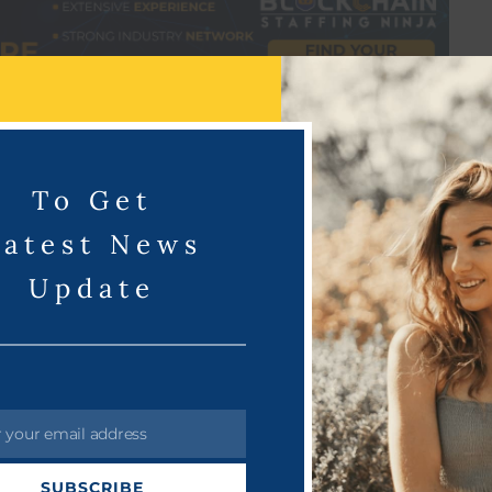
் .இத்திரைப்படத்தில் முக்கிய வேடமாக இடம்பெறும் பஜ்ஜி என்ற
ில் பிரபாஸின் கல்கி 2898 ஏடி திரைப்படம் ஜூன் 27 ஆம் தேதி
ல் நடிகர் பிரபாஸின் ரசிகர்களும் அனைவரும் கல்கி2898 ஏடி
To Get
Latest News
Update
r your email address
SUBSCRIBE