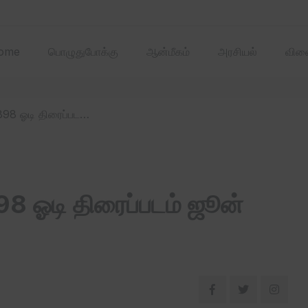
2025 ஏப்ரல்‌ மாதத்
ome
பொழுதுபோக்கு
ஆன்மீகம்
அரசியல்
விளை
/ நடிகர் பிரபாஸின் கல்கி 2898 ஓடி திரைப்படம் ஜூன் 27ஆம் தேதி ரிலீஸ்!
898 ஓடி திரைப்படம் ஜூன்