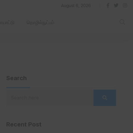
தில் ஏரோஹப் செயல்படும் -தமிழ்நாடு‌அரசு‌!
August 6, 2026
யாட்டு
தொழில்நுட்பம்
Search
Recent Post