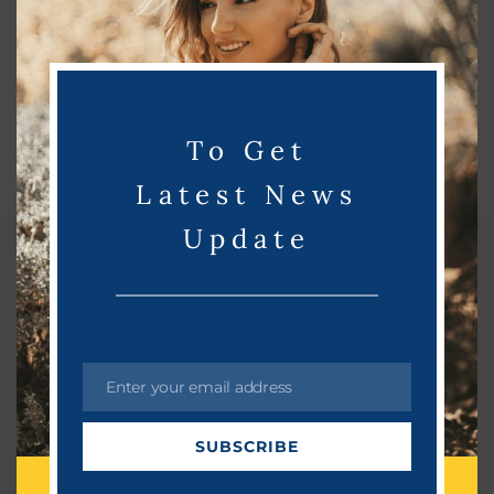
s
m
o
d
u
To Get
l
e
Latest News
Update
Related Post
Enter your email address
E
m
SUBSCRIBE
a
i