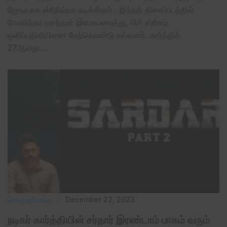
ஜோடியாக ஸ்ரீதிவ்யா நடிக்கிறார் . இந்தத் திரைப்படத்தில்
கோவிந்தா வசந்தன் இசையமைத்து, பிசி ஸ்ரீராம்
ஒளிப்பதிவியினை மேற்கொண்டு உள்ளனர். கார்த்திக்
27ஆவது…
பொழுதுபோக்கு
December 22, 2023
நடிகர் கார்த்தியின் சர்தார் இரண்டாம் பாகம் வரும்