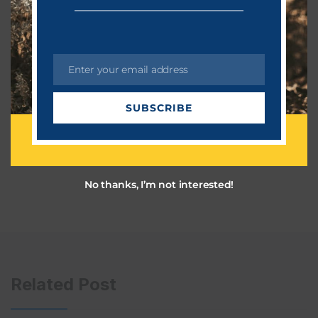
Enter your email address
E
m
SUBSCRIBE
a
i
l
No thanks, I’m not interested!
Related Post