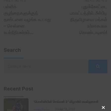
PREV NEWS
NEXT NEWS
பள்ளிக்
புதுக்கோட்டை
குழந்தைகளுக்குத்
மாவட்டத்தில் மீன்பிடி
தண்டனை வழங்க கூடாது
திருவிழாவை மக்கள்
– சென்னை
உற்சாகமாக
உயர்நீதிமன்றம்…
கொண்டாடினர்!
Search
Recent Post
‘பொன்னியின் செல்வன் 2’ விழாவில் கமல்ஹாசன்
பொழுதுபோக்கு
October 18, 2022