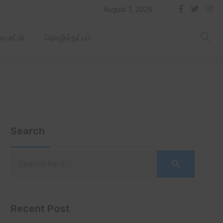
தில் ஏரோஹப் செயல்படும் -தமிழ்நாடு‌அரசு‌!
August 7, 2026
யாட்டு
தொழில்நுட்பம்
Search
Recent Post