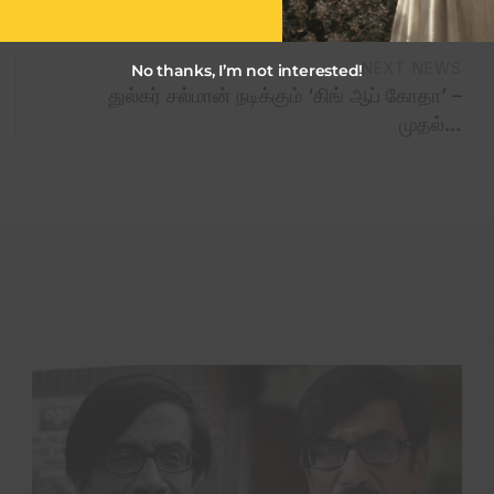
NEXT NEWS
No thanks, I’m not interested!
துல்கர் சல்மான் நடிக்கும் ‘கிங் ஆப் கோதா’ –
முதல்…