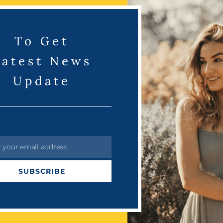
To Get
Latest News
Update
மாருதி
r your email address
SUBSCRIBE