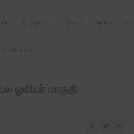
2025 ஏப்ரல்‌ மாதத்
ome
பொழுதுபோக்கு
ஆன்மீகம்
அரசியல்
விளை
/ தூரிகைகளின் வேந்தர்’ பிரபல ஓவியர் மாருதி காலமானார்!
பல ஓவியர் மாருதி