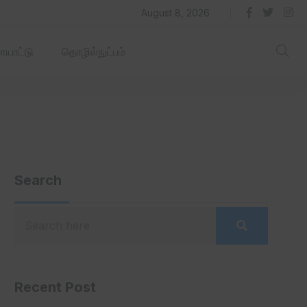
தில் ஏரோஹப் செயல்படும் -தமிழ்நாடு‌அரசு‌!
August 8, 2026
யாட்டு
தொழில்நுட்பம்
Search
Recent Post