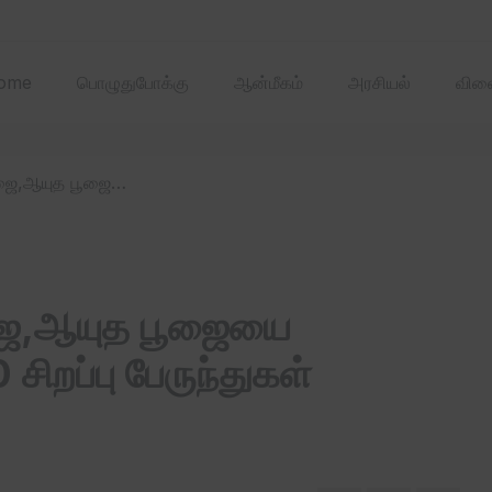
2025 ஏப்ரல்‌ மாதத்
ome
பொழுதுபோக்கு
ஆன்மீகம்
அரசியல்
விளை
/ தமிழ்நாட்டில் சரஸ்வதி பூஜை,ஆயுத பூஜையை முன்னிட்டு கூடுதலாக 500 சிறப்பு பேருந்துகள் இயக்கப்படும்
பூஜை,ஆயுத பூஜையை
சிறப்பு பேருந்துகள்