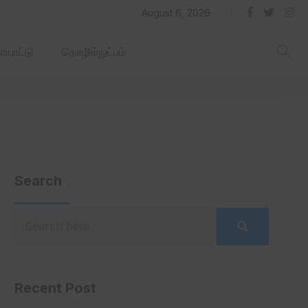
தில் ஏரோஹப் செயல்படும் -தமிழ்நாடு‌அரசு‌!
August 6, 2026
யாட்டு
தொழில்நுட்பம்
Search
Recent Post