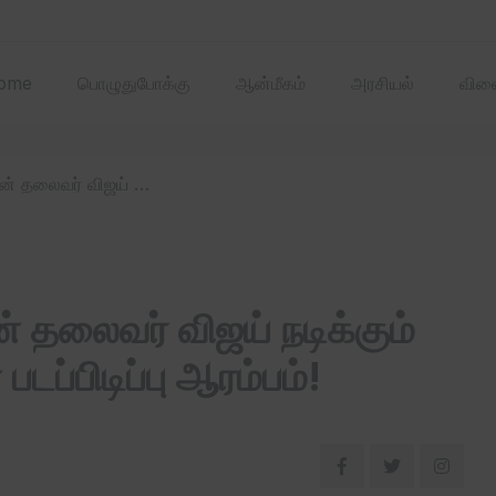
2025 ஏப்ரல்‌ மாதத்
ome
பொழுதுபோக்கு
ஆன்மீகம்
அரசியல்
விளை
/ தமிழக வெற்றிக் கழகத்தின் தலைவர் விஜய் நடிக்கும் தளபதி 69 திரைப்படத்தின் படப்பிடிப்பு ஆரம்பம்!
் தலைவர் விஜய் நடிக்கும்
டப்பிடிப்பு ஆரம்பம்!