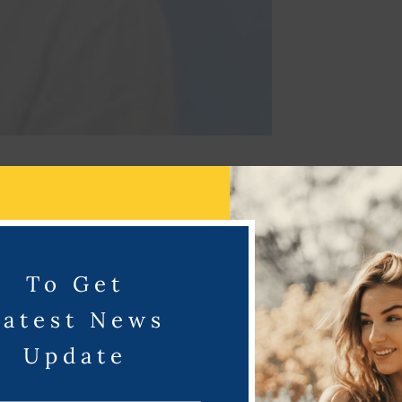
கள் அடுத்தபடியாக கோட் திரைப்படத்திற்கு அடுத்ததாக தளபதி
ிரைபடத்தின் இயக்குநரான ஹெச் வினோத்இந் திரைப்படத்தை
 ஹெக்டேக் தயாரிக்கிறார் படத்திற்கு வலுவாக அனிருத் இசை
To Get
Latest News
Update
ாரிக்கிறது. இத் திரைக்கதையில் அரசியலுடன், சமுதாய
்துள்ளதாகவும் , 2026ல் வெளிவர உள்ளது. நடிகர் விஜயின்