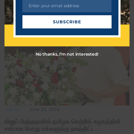
Enter your email address
Related Post
E
m
SUBSCRIBE
a
i
l
No thanks, I’m not interested!
ஆன்மீகம்
June 20, 2024
விஜய் பிறந்தநாளில் தமிழக வெற்றிக் கழகத்தின்
சார்பாக பொது மக்களுக்கு நலத்திட்ட…