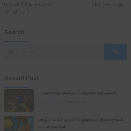
பிரதமர் மோடி அடிக்கல்
சர்வதேச விருது
நாட்டுகிறார்.
Search
Recent Post
‘பொன்னியின் செல்வன் 2’ விழாவில் கமல்ஹாசன்
பொழுதுபோக்கு
October 18, 2022
அ.தி.மு.க.வில் ஒரு லட்சம் துரோகிகள் இருக்கிறார்கள்-
டி.டி.வி.தினகரன்