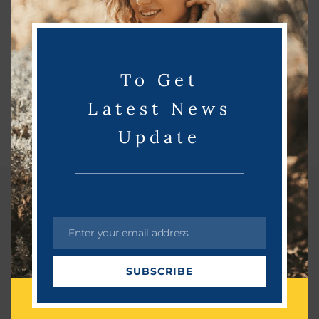
m
o
d
u
To Get
l
e
Latest News
Update
Related Post
Enter your email address
E
m
SUBSCRIBE
a
i
l