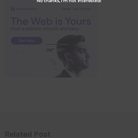
No thanks, I’m not interested!
Related Post