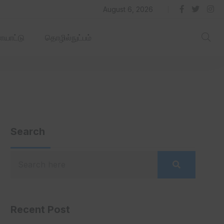
தில் ஏரோஹப் செயல்படும் -தமிழ்நாடு‌அரசு‌!
August 6, 2026
யாட்டு
தொழில்நுட்பம்
Search
Recent Post