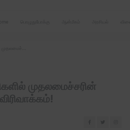
2025 ஏப்ரல்‌ மாதத்
ome
பொழுதுபோக்கு
ஆன்மீகம்
அரசியல்
விளை
/ தமிழகத்தில் 100 தொகுதிகளில் முதலமைச்சரின் மருத்துவக் காப்பீடு திட்டம் விரிவாக்கம்!
களில் முதலமைச்சரின்
 விரிவாக்கம்!