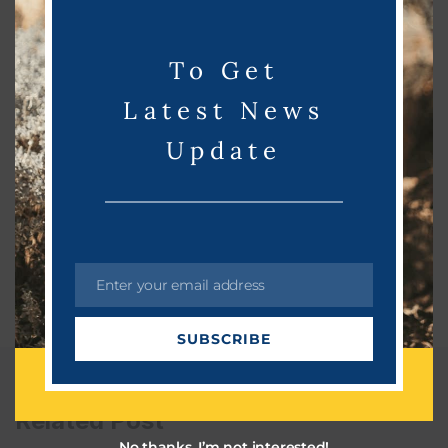
d
u
To Get
l
e
Latest News
Update
Enter your email address
E
m
SUBSCRIBE
a
i
l
Related Post
No thanks, I’m not interested!