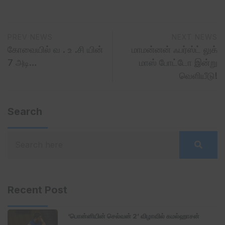
PREV NEWS
NEXT NEWS
கோவையில் வ . உ .சி யின்
மாமன்னன் ஃபர்ஸ்ட் லுக்
7 அடி…
மாஸ் போட்டோ இன்று
வெளியீடு!
Search
Recent Post
‘பொன்னியின் செல்வன் 2’ விழாவில் கமல்ஹாசன்