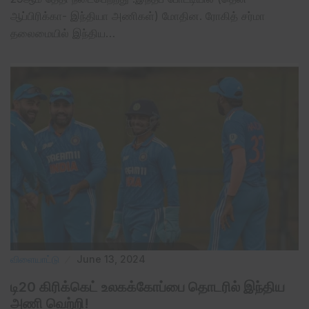
ஆப்பிரிக்கா- இந்தியா அணிகள்) மோதின. ரோகித் சர்மா
தலைமையில் இந்திய…
விளையாட்டு
June 13, 2024
டி20 கிரிக்கெட் உலகக்கோப்பை தொடரில் இந்திய
அணி வெற்றி!