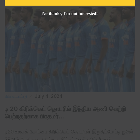
No thanks, I’m not interested!
விளையாட்டு
July 4, 2024
டி 20 கிரிக்கெட் தொடரில் இந்திய அணி வெற்றி
பெற்றதற்காக பிரதமர்…
டி20 உலகக் கோப்பை கிரிக்கெட் தொடரின் இறுதிப்போட்டி ஜூன்
29ஆம் தேதி நடைபெற்றது .இந்தப் போட்டியில் (தென்