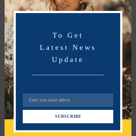
m
o
d
u
l
To Get
e
Latest News
Update
Enter your email address
E
m
SUBSCRIBE
a
Related Post
i
l