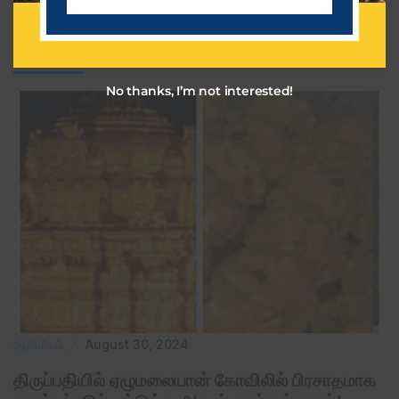
a
i
Related Post
l
No thanks, I’m not interested!
ஆன்மீகம்
August 30, 2024
திருப்பதியில் ஏழுமலையான் கோவிலில் பிரசாதமாக