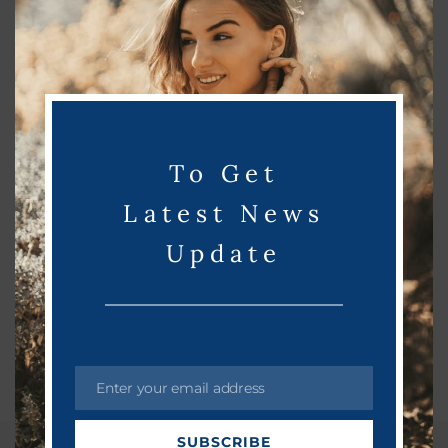
எப்படி?
i
s
தொழில்நுட்பம்
March 27, 2023
m
o
d
u
To Get
l
e
Latest News
Update
Enter your email address
E
m
SUBSCRIBE