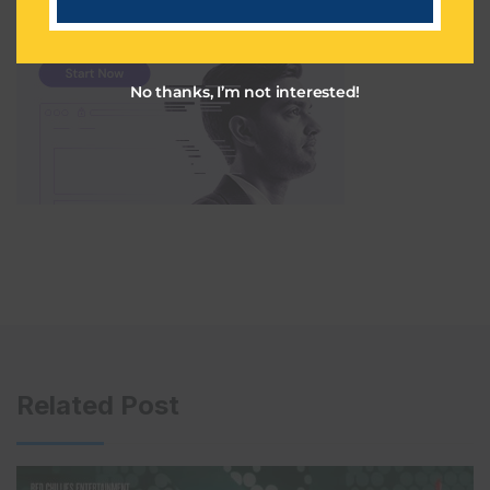
i
l
No thanks, I’m not interested!
Related Post