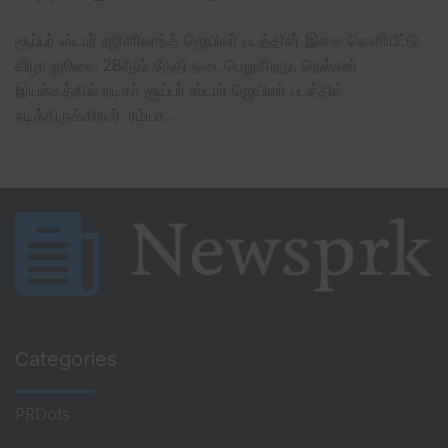
சூப்பர் ஸ்டார் ரஜினிகாந்த் ஜெயிலர் படத்தின் இசை வெளியீட்டு
விழா ஜூலை 28ஆம் தேதி நடைபெறுகிறது. நெல்சன்
இயக்கத்தில் நடிகர் சூப்பர் ஸ்டார் ஜெயிலர் படத்தில்
நடித்திருக்கிறார். ரம்யா…
Categories
PRDots