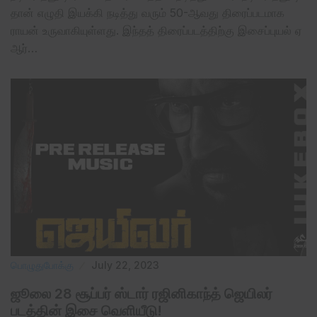
தான் எழுதி இயக்கி நடித்து வரும் 50-ஆவது திரைப்படமாக
ராயன் உருவாகியுள்ளது. இந்தத் திரைப்படத்திற்கு இசைப்புயல் ஏ
ஆர்…
பொழுதுபோக்கு
July 22, 2023
ஜூலை 28 சூப்பர் ஸ்டார் ரஜினிகாந்த் ஜெயிலர்
படத்தின் இசை வெளியீடு!