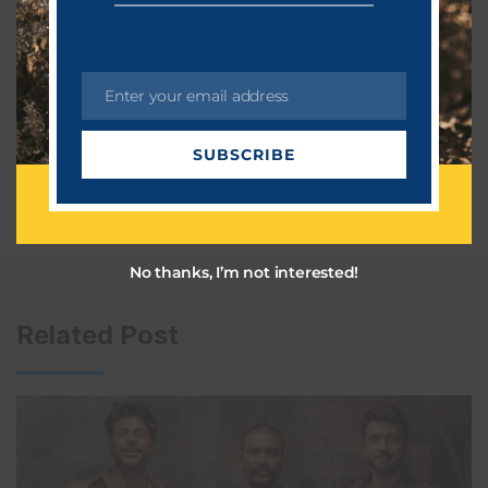
Enter your email address
E
m
SUBSCRIBE
a
i
l
No thanks, I’m not interested!
Related Post