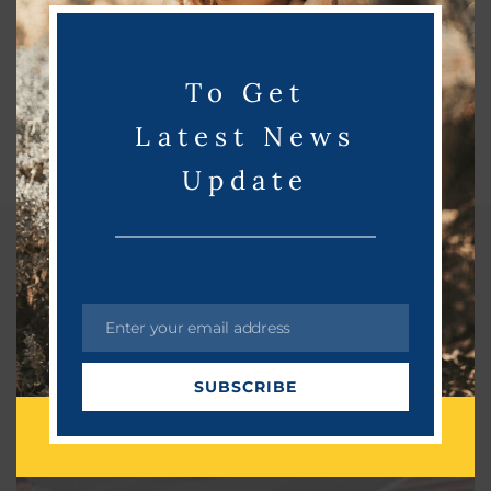
o
d
u
To Get
l
e
Latest News
Update
Related Post
Enter your email address
E
m
SUBSCRIBE
a
i
l