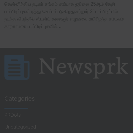
தென்னிந்திய நடிகர் சங்கம் சார்பாக ஜூலை 25ஆம் தேதி
படப்பிடிப்புகள் ரத்து செய்யப்படுகிறது.சர்தார் 2′ படப்பிடிப்பில்
நடந்த விபத்தில் ஸ்டன்ட் கலைஞர் ஏழுமலை உயிரிழந்த சம்பவம்
காரணமாக படப்பிடிப்புகளில்…
Categories
PRDots
Uncategorized