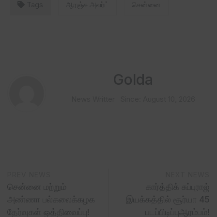
Tags
ஆரஞ்சு அலர்ட்
சென்னை
Golda
News Writter
Since: August 10, 2026
PREV NEWS
NEXT NEWS
சென்னை மற்றும்
கார்த்திக் சுப்புராஜ்
அண்ணா பல்கலைக்கழக
இயக்கத்தில் சூர்யா 45
தேர்வுகள் ஒத்திவைப்பு!
படப்பிடிப்புஆரம்பம்!