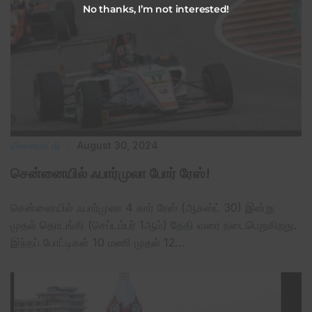
No thanks, I’m not interested!
விளையாட்டு
August 30, 2024
சென்னையில் ஃபார்முலா போர் ரேஸ்!
சென்னையில் ஃபார்முலா 4 கார் ரேஸ் (ஆகஸ்ட் 30) இன்று
முதல் தொடங்கி (செப்டம்பர் 1ஆம்) தேதி வரை நடைபெறுகிறது.
இந்தப் போட்டிகள் 10 மணி முதல் 12…