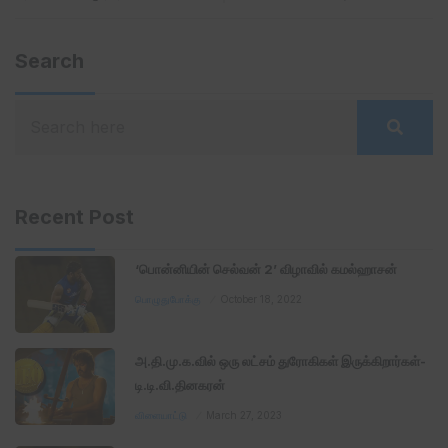
Search
Recent Post
‘பொன்னியின் செல்வன் 2’ விழாவில் கமல்ஹாசன்
பொழுதுபோக்கு
October 18, 2022
அ.தி.மு.க.வில் ஒரு லட்சம் துரோகிகள் இருக்கிறார்கள்-
டி.டி.வி.தினகரன்
விளையாட்டு
March 27, 2023