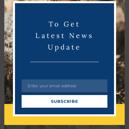
o
d
u
To Get
l
e
Latest News
Update
Related Post
Enter your email address
E
m
SUBSCRIBE
a
i
l