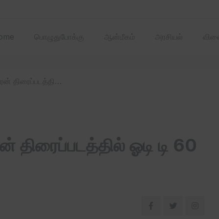
2025 ஏப்ரல்‌ மாதத்
ome
பொழுதுபோக்கு
ஆன்மீகம்
அரசியல்
விளை
/ சிவகார்த்திகேயனின் அமரன் திரைப்படத்தில் ஓடி டி 60 கோடி ரூபாய்க்கு விற்பனை.
 திரைப்படத்தில் ஓடி டி 60
.