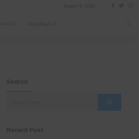
தில் ஏரோஹப் செயல்படும் -தமிழ்நாடு‌அரசு‌!
August 6, 2026
யாட்டு
தொழில்நுட்பம்
Search
Recent Post