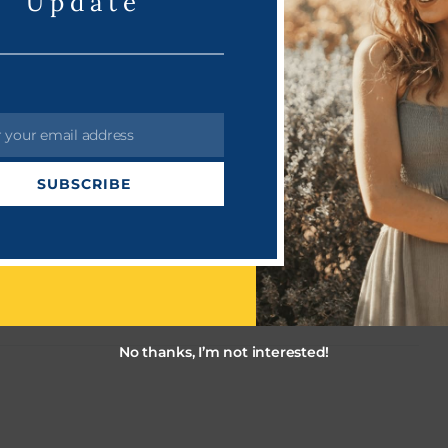
Update
ம் நெட்லிக்ஸ் நிறுவனம் 60 கோடி ரூபாய் மதிப்பு தொகை
ன் இறுதி கட்ட படப்பிடிப்புகள் விறுவிறுப்பாக நடைபெற்றுக்
r your email address
SUBSCRIBE
No thanks, I’m not interested!