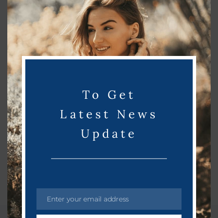
எப்படி?
h
i
தொழில்நுட்பம்
March 27, 2023
s
m
o
d
u
To Get
l
e
Latest News
Update
Enter your email address
E
m