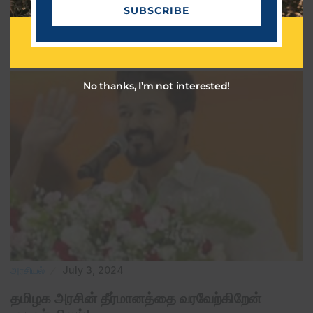
SUBSCRIBE
a
Related Post
i
l
No thanks, I’m not interested!
அரசியல்
July 3, 2024
தமிழக அரசின் தீர்மானத்தை வரவேற்கிறேன்