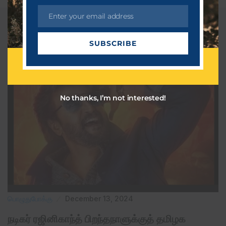
Enter your email address
E
m
Related Post
SUBSCRIBE
a
i
l
No thanks, I’m not interested!
பொழுதுபோக்கு
December 13, 2024
நடிகர் ரஜினிகாந்த் பிறந்தநாளுக்குத் தமிழக