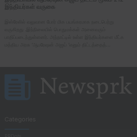
இந்தியர்கள் வருகை
இஸ்ரேலில் வலுவான போர் மிக பயங்கரமாக நடைபெற்று
வருகிறது .இந்நிலையில் பொதுமக்கள் அனைவரும்
பாதிப்படைந்துள்ளனர். அந்நாட்டில் உள்ள இந்தியர்களை மீட்க
மத்திய அரசு ‘ஆபரேஷன் அஜய் ‘எனும் திட்டத்தைத்…
Categories
PRDots