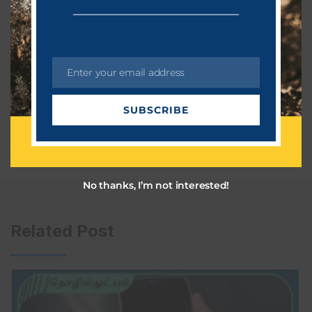
Enter your email address
E
m
SUBSCRIBE
a
i
l
No thanks, I’m not interested!
Related Post