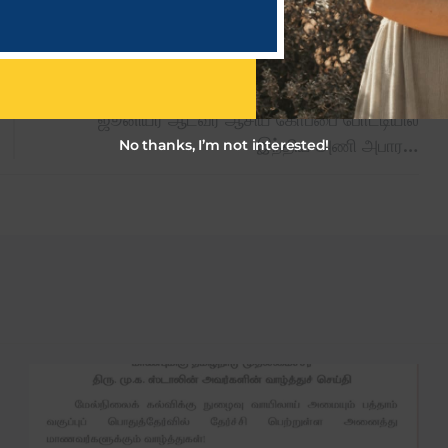
NEXT NEWS
ஜூனியர் ஆடவர் ஆசிய கோப்பை போட்டியில்
இந்திய அணி அபார…
No thanks, I’m not interested!