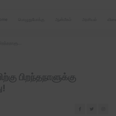
2025 ஏப்ரல்‌ மாதத்
ome
பொழுதுபோக்கு
ஆன்மீகம்
அரசியல்
விளை
/ இசைஞானி இளையராஜாவிற்கு பிறந்தநாளுக்கு முதல்வர் ஸ்டாலின் வாழ்த்து!
ு பிறந்தநாளுக்கு
ு!