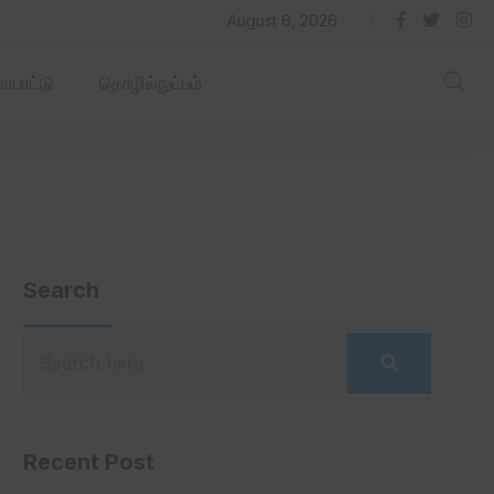
தில் ஏரோஹப் செயல்படும் -தமிழ்நாடு‌அரசு‌!
August 6, 2026
யாட்டு
தொழில்நுட்பம்
Search
Recent Post