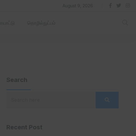
தில் ஏரோஹப் செயல்படும் -தமிழ்நாடு‌அரசு‌!
August 9, 2026
யாட்டு
தொழில்நுட்பம்
Search
Recent Post