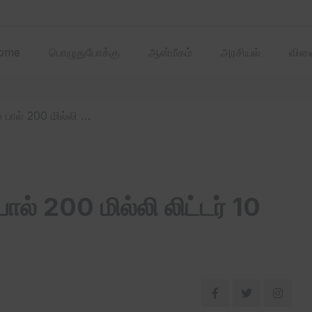
2025 ஏப்ரல்‌ மாதத்
ome
பொழுதுபோக்கு
ஆன்மீகம்
அரசியல்
விளை
/ ஆவின் டிலைட் ஊதா நிறப் பால் 200 மில்லி லிட்டர் 10 ரூபாய்க்கு விற்பனை!
ல் 200 மில்லி லிட்டர் 10