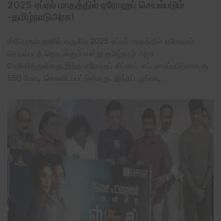
2025 ஏப்ரல்‌ மாதத்தில் ஏரோஹப் செயல்படும்
-தமிழ்நாடு‌அரசு‌!
ஸ்ரீபெரும்புதூரில் வருகிற 2025 ஏப்ரல் மாதத்தில் ஏரோஹப்
செயல்படத் தொடங்கும் என்று தமிழ்நாடு ‌அரசு
தெரிவித்துள்ளது.இந்த ஏரோஹப் சிப்காட் கட்டமைப்பபிற்காக ரூ
550 கோடி செலவிடப்பட்டுள்ளது. இந்தப் பூங்கா,…