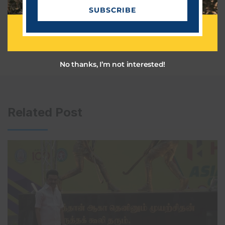
m
SUBSCRIBE
a
i
l
No thanks, I’m not interested!
Related Post