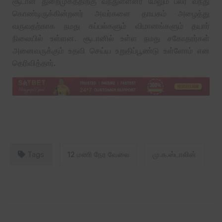
சூடான் துறைமுகத்திற்கு வந்துள்ளனர் மேலும் பலர் வந்து
கொண்டிருக்கின்றனர் அவர்களை தாயகம் அழைத்து
வருவதற்காக நமது கப்பல்களும் விமானங்களும் தயார்
நிலையில் உள்ளன. சூடானில் உள்ள நமது சகோதரர்கள்
அனைவருக்கும் உதவி செய்ய உறுதிப்பூண்டு உள்ளோம் என
தெரிவித்தார்.
Tags
12 மணி நேர வேலை
மு.க.ஸ்டாலின்