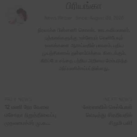
பிரியங்கா
News Writter
Since: August 08, 2026
நிரலாக்க பின்னணி கொண்ட ஊடகவியலாளர்.
புத்தகங்களுக்கு உள்ளேயும் வெளியேயும்
உலகங்களை ஆராய்வதில் பரவசம். புதிய
முயற்சிகளால் தன்னம்பிக்கை கிடைக்கும்.
கிரிப்டோ சந்தை பற்றிய அறிவை மேம்படுத்த
அர்ப்பணிக்கப்பட்டுள்ளது.
PREV NEWS
NEXT NEWS
12 மணி நேர வேலை
கேரளாவில் செல்போன்
மசோதா நிறுத்திவைப்பு
வெடித்து சிதறியதில்
முதலமைச்சர் மு.க…
சிறுமி பலி!