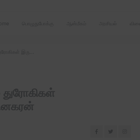
2025 ஏப்ரல்‌ மாதத்
ome
பொழுதுபோக்கு
ஆன்மீகம்
அரசியல்
விளை
/ அ.தி.மு.க.வில் ஒரு லட்சம் துரோகிகள் இருக்கிறார்கள்- டி.டி.வி.தினகரன்
் துரோகிகள்
தினகரன்