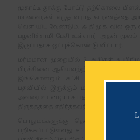
மூதாட்டி தூக்கு போட்டு தற்கொலை பிளஸ்
மாணவர்கள் எழுத வராத காரணத்தை அந்த
வெளியிட வேண்டும். அ.தி.மு.க. வில் ஒரு 
பழனிச்சாமி பேசி உள்ளார். அதன் மூலம் 
இருப்பதாக ஒப்புக்கொண்டு விட்டார்.
மர்மமான முறையில் 3 ஆடுகள் உயிரிழப்
பிரச்சினை ஆகியவற்றின் காரணமாக ஒரு ச
இங்கொன்றும் கட்சி மாறுகிறார்கள். 
பதவியில் இருக்கும் மக்கள் பிரதிநிதி ஒ
அவரை உடனடியாக பதவி நீக்கம் செய்வதை 
திருத்தத்தை எதிர்த்தவர் ராகுல் காந்தி.
பொதுமக்களுக்கு தென்னங்கன்றுகள்
பறிக்கப்பட்டுள்ளது. சட்டப்படி ஒரு நடவ