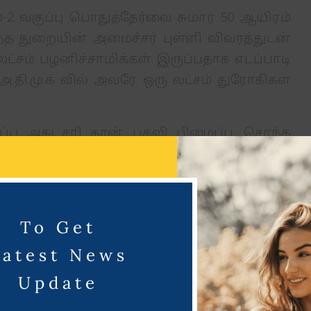
-2 வகுப்பு பொதுத்தேர்வை சுமார் 50 ஆயிரம்
 துறையின் அமைச்சர் புள்ளி விவரத்துடன்
லட்சம் பழனிச்சாமிக்கள் இருப்பதாக எடப்பாடி
அ.தி.மு.க வில் அவரே ஒரு லட்சம் துரோகிகள்
பு அது சரி தான். பதவி பிழைப்பு, சொந்த
ிலர் அ.ம.மு.க வில் இருந்து அங்கொன்றும்
2013-ம் ஆண்டு மன்மோகன் சிங் ஆட்சியில்
ருவர் மீது சட்ட நடவடிக்கை எடுக்கப்பட்டால்
தடுக்கும் வகையில் கொண்டு வரப்பட்ட சட்ட
To Get
Latest News
 இன்று அந்த சட்டத்தாலேயே அவர் பதவி
Update
டிக்கை எடுக்கப்பட்டு தேர்தல் ஆணையம் அவரை