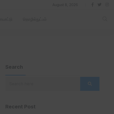
தில் ஏரோஹப் செயல்படும் -தமிழ்நாடு‌அரசு‌!
August 8, 2026
யாட்டு
தொழில்நுட்பம்
Search
Recent Post