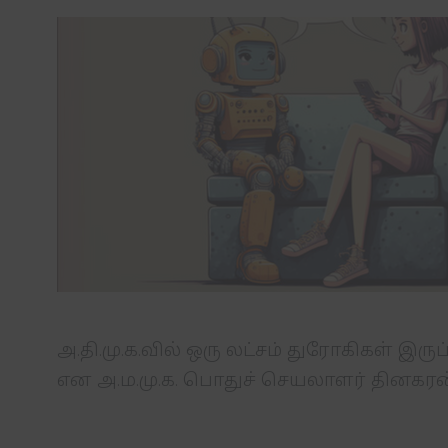
அ.தி.மு.க.வில் ஒரு லட்சம் துரோகிகள் இர
என அ.ம.மு.க. பொதுச் செயலாளர் தினகரன்