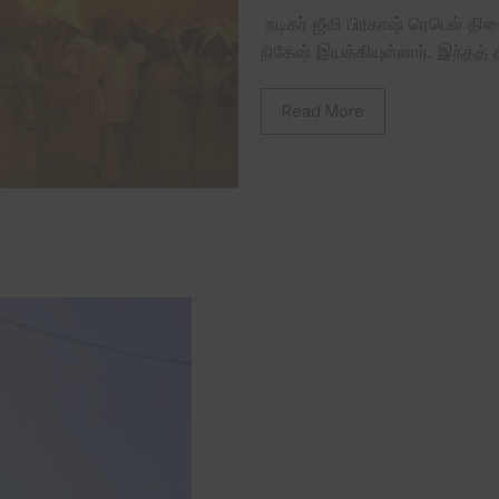
நடிகர் ஜீவி பிரகாஷ் ரெபெல் தி
நிகேஷ் இயக்கியுள்ளார். இந்தத் த
Read More