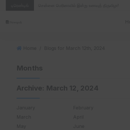
S
டிரெண்டிங்
சென்னை மெரினாவில் இன்று உணவுத் திருவிழா!
k
i
H
p
t
o
c
Home
/
Blogs for March 12th, 2024
o
n
Months
t
e
n
Archive:
March 12, 2024
t
January
February
March
April
May
June