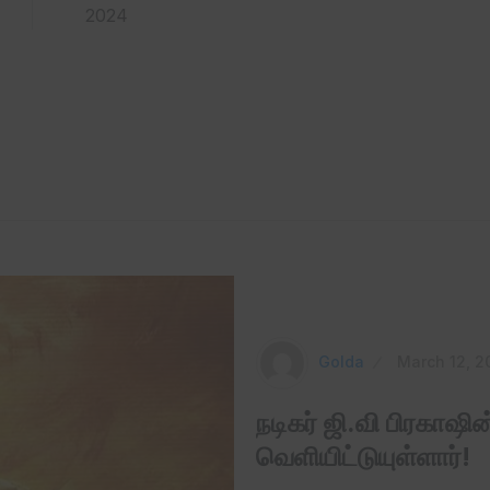
2024
Golda
March 12, 2
நடிகர் ஜி.வி பிரகாஷி
வெளியிட்டுயுள்ளார்!