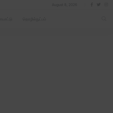
தில் ஏரோஹப் செயல்படும் -தமிழ்நாடு‌அரசு‌!
August 8, 2026
யாட்டு
தொழில்நுட்பம்