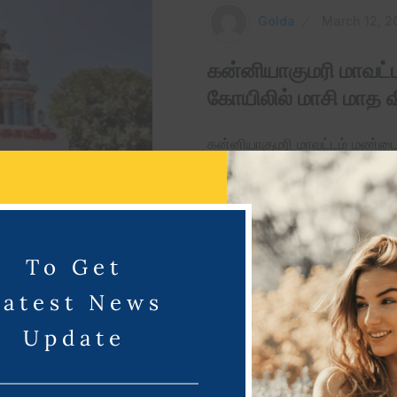
Golda
March 12, 2
கன்னியாகுமரி மாவட்
கோயிலில் மாசி மாத 
கன்னியாகுமரி மாவட்டம் மண்டை
நாட்களாக வெகு விமர்சையாக க
Read More
To Get
Latest News
Update