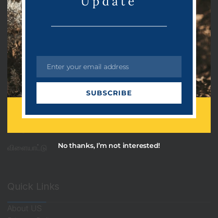
Update
Categories
PRDots
Uncategorized
Enter your email address
அரசியல்
E
m
ஆன்மீகம்
SUBSCRIBE
a
i
தொழில்நுட்பம்
l
பொழுதுபோக்கு
No thanks, I’m not interested!
விளையாட்டு
Quick Links
About US