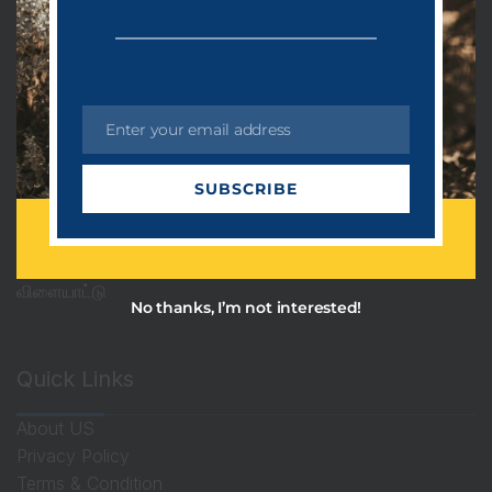
PRDots
Uncategorized
அரசியல்
Enter your email address
E
ஆன்மீகம்
m
SUBSCRIBE
a
தொழில்நுட்பம்
i
பொழுதுபோக்கு
l
விளையாட்டு
No thanks, I’m not interested!
Quick Links
About US
Privacy Policy
Terms & Condition