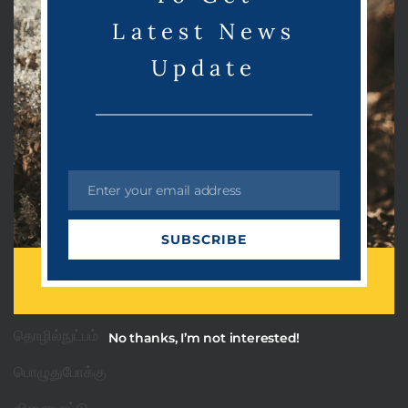
e
Latest News
Update
Categories
PRDots
Enter your email address
E
m
Uncategorized
SUBSCRIBE
a
அரசியல்
i
l
ஆன்மீகம்
தொழில்நுட்பம்
No thanks, I’m not interested!
பொழுதுபோக்கு
விளையாட்டு