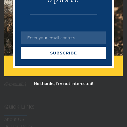
Categories
PRDots
Uncategorized
Enter your email address
அரசியல்
E
m
ஆன்மீகம்
SUBSCRIBE
a
தொழில்நுட்பம்
i
l
பொழுதுபோக்கு
விளையாட்டு
No thanks, I’m not interested!
Quick Links
About US
Privacy Policy